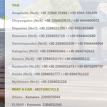
TAXI
Anapliotis (No6):
+30 22840 31656 / +30 6944 696409
Chrysogelos (No9):
+30 2284033570 / +30 6944900972
Depastas (No7):
+30 2284031295 / +30 6932403485
Diaremes (No5):
+30 2284031719 - / +30 6944642680
Gerontopoulos (No4):
+30 2284031626 / +30 6944444904
Kalogirou (No2):
+30 2284031661 / +30 6944742652
Karavis (No8):
+30 2284031173 / +30 6944936111
Koulouris (No10):
+30 +30 2284031473 / +30 6973209720
Komis (No3):
+30 2284031777 / +30 6944761210
Mytilineos (No1):
+30 2284031216
RENT A CAR - MOTORCYCLE
Sifano
- Kamares: 2284033044
ELMAR
- Kamares: 2284031040