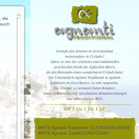
, die
 auch
Genieße den Sommer in Griechenland,
insbesondere in Cyclades!
Sifnos ist eine der schönsten und traditionellen
griechischen Inseln des Ägäischen Meers,
die den Reisenden einen wunderbaren Urlaub bietet.
Die Unterkunft in Agnanti Traditional & Agnanti,
lokalisiert im Dorf Kastro, ist sehr angenehm.
Die Zimmer zu vermieten bieten Komfort,
einen traditionellen Stil, verschiedene Hoteleinrichtungen
und einen schönen Blick.
/
/
/
GR
EN
FR
DE
MHTE Agnanti Traditional: 1172Κ13000146600
MHTE Agnanti: 1144Κ112Κ0721400