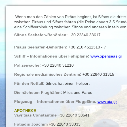
Wenn man das Zählen von Piräus beginnt, ist Sifnos die dritte
zwischen Piräus und Sifnos fahren (die Reise dauert 3,5 Stunde
eine Schiffverbindung zwischen Sifnos und anderen Inseln von
Sifnos Seehafen-Behörden:
+30 22840 33617
Piräus Seehafen-Behörden:
+30 210 4511310 - 7
Schiff – Informationen über Fahrpläne:
www.openseas.gr
Polizeiwache:
+30 22840 31210
Regionale medizinisches Zentrum:
+30 22840 31315
Für den Notfall:
Sifnos hat einen Heliport
Die nächsten Flughäfen:
Milos und Paros
Flugzeug - Informationen über Flugpläne:
www.aia.gr
APOTHEKE
Vavritsas Constantine
+30 22840 33541
Fotiadis Joachim
+30 22840 33033